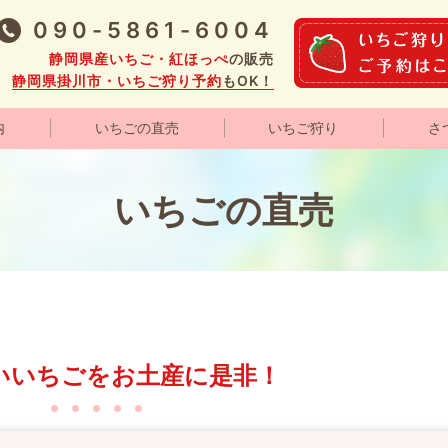
090-5861-6004
静岡県産いちご・紅ほっぺ
の販売
静岡県掛川市・いちご狩り予約
もOK！
内
いちごの直売
いちご狩り
さ
いちごの直売
いいちごをお土産に是非！