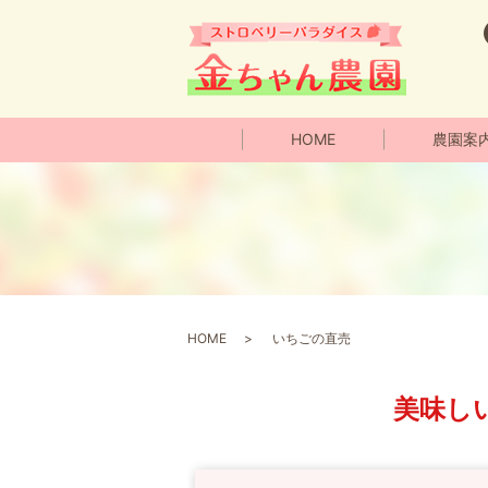
HOME
農園案
HOME
いちごの直売
美味し